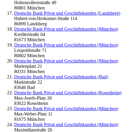
Hohenzollernstraße 49
80801 München
Deutsche Bank Privat und Geschäftskunden (Landsberg)
Hubert-von-Herkomer-Straße 114
86899 Landsberg
Deutsche Bank Privat und Geschäftskunden (München)
Kreillerstraße 64
81673 München
Deutsche Bank Privat und Geschäftskunden (München)
Leopoldstraße 71
80802 München
Deutsche Bank Privat und Geschäftskunden (München)
Marienplatz 21
80331 München
Deutsche Bank Privat und Geschäftskunden (Bad)
Marktstraße 22
83646 Bad
Deutsche Bank Privat und Geschäftskunden (Rosenheim)
Max-Josefs-Platz 26
83022 Rosenheim
Deutsche Bank Privat und Geschäftskunden (München)
Max-Weber-Platz 11
81675 München
Deutsche Bank Privat und Geschäftskunden (München)
Maximilianstraße 26