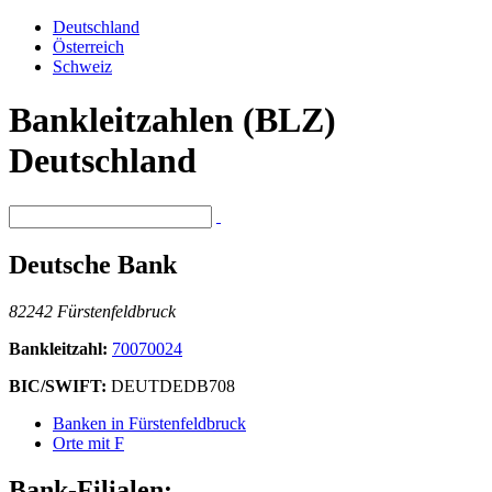
Deutschland
Österreich
Schweiz
Bankleitzahlen (BLZ)
Deutschland
Deutsche Bank
82242 Fürstenfeldbruck
Bankleitzahl:
70070024
BIC/SWIFT:
DEUTDEDB708
Banken in Fürstenfeldbruck
Orte mit F
Bank-Filialen: