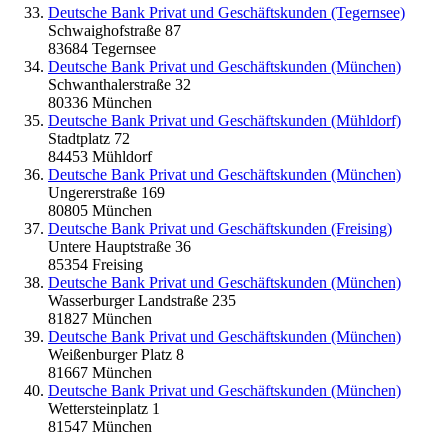
Deutsche Bank Privat und Geschäftskunden (Tegernsee)
Schwaighofstraße 87
83684 Tegernsee
Deutsche Bank Privat und Geschäftskunden (München)
Schwanthalerstraße 32
80336 München
Deutsche Bank Privat und Geschäftskunden (Mühldorf)
Stadtplatz 72
84453 Mühldorf
Deutsche Bank Privat und Geschäftskunden (München)
Ungererstraße 169
80805 München
Deutsche Bank Privat und Geschäftskunden (Freising)
Untere Hauptstraße 36
85354 Freising
Deutsche Bank Privat und Geschäftskunden (München)
Wasserburger Landstraße 235
81827 München
Deutsche Bank Privat und Geschäftskunden (München)
Weißenburger Platz 8
81667 München
Deutsche Bank Privat und Geschäftskunden (München)
Wettersteinplatz 1
81547 München