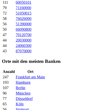
111
60050101
79
71160000
72
51050015
58
76026000
56
51390000
50
66090800
47
70120700
44
20030000
44
24060300
43
87070000
Orte mit den meisten Banken
Anzahl
Ort
247
Frankfurt am Main
193
Hamburg
107
Berlin
96
München
77
Düsseldorf
65
Köln
56
Stuttgart