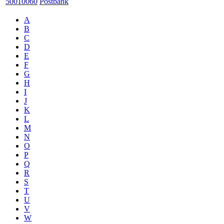
50010060
Postbank
A
B
C
D
E
F
G
H
I
J
K
L
M
N
O
P
Q
R
S
T
U
V
W