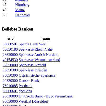
47
Nürnberg
43
Mainz
38
Hannover
Beliebte Banken
BLZ
Bank
36060591
Sparda Bank West
56050180
Sparkasse Rhein Nahe
28350000
Sparkasse Aurich-Norden
40154530
Sparkasse Westmünsterland
32050000
Sparkasse Krefeld
85050300
Sparkasse Dresden
85050300
Ostsächsische Sparkasse
20320500
Danske Bank
76010085
Postbank
30060601
apoBank
20030000
UniCredit Bank - HypoVereinsbank
30050000
WestLB Düsseldorf