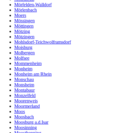
Mörfelden-Walldorf
Mörlenbach
Moers
Mössingen
Möttingen
Mötzing
Mötzingen
Mohlsdorf-Teichwolframsdorf
Moisburg
Molbergen
Molfsee
Mommenheim
Monheim
Monheim am Rhein
Monschau
Monsheim
Montabaur
Monzelfeld
Moorenweis
Moormerland
Moos
Moosbach
Moosburg a.d.Isar
Moosinning
Moosthenning