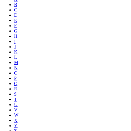
B
C
D
E
F
G
H
I
J
K
L
M
N
O
P
Q
R
S
T
U
V
W
X
Y
Z