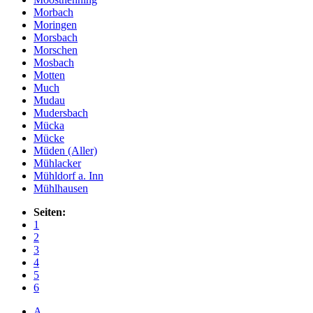
Morbach
Moringen
Morsbach
Morschen
Mosbach
Motten
Much
Mudau
Mudersbach
Mücka
Mücke
Müden (Aller)
Mühlacker
Mühldorf a. Inn
Mühlhausen
Seiten:
1
2
3
4
5
6
A