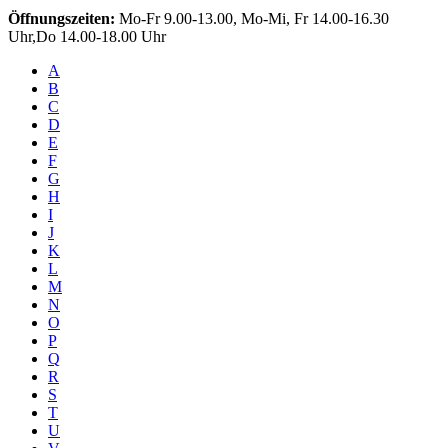
Öffnungszeiten:
Mo-Fr 9.00-13.00, Mo-Mi, Fr 14.00-16.30
Uhr,Do 14.00-18.00 Uhr
A
B
C
D
E
F
G
H
I
J
K
L
M
N
O
P
Q
R
S
T
U