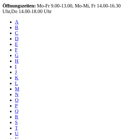
Öffnungszeiten:
Mo-Fr 9.00-13.00, Mo-Mi, Fr 14.00-16.30
Uhr,Do 14.00-18.00 Uhr
A
B
C
D
E
F
G
H
I
J
K
L
M
N
O
P
Q
R
S
T
U