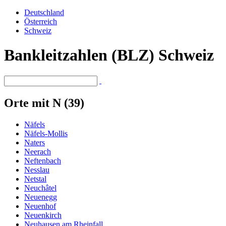
Deutschland
Österreich
Schweiz
Bankleitzahlen (BLZ) Schweiz
Orte mit N (39)
Näfels
Näfels-Mollis
Naters
Neerach
Neftenbach
Nesslau
Netstal
Neuchâtel
Neuenegg
Neuenhof
Neuenkirch
Neuhausen am Rheinfall