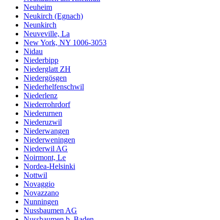
Neuheim
Neukirch (Egnach)
Neunkirch
Neuveville, La
New York, NY 1006-3053
Nidau
Niederbipp
Niederglatt ZH
Niedergösgen
Niederhelfenschwil
Niederlenz
Niederrohrdorf
Niederurnen
Niederuzwil
Niederwangen
Niederweningen
Niederwil AG
Noirmont, Le
Nordea-Helsinki
Nottwil
Novaggio
Novazzano
Nunningen
Nussbaumen AG
Nussbaumen b. Baden