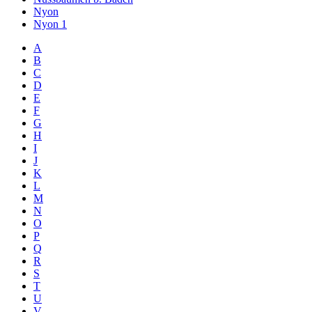
Nyon
Nyon 1
A
B
C
D
E
F
G
H
I
J
K
L
M
N
O
P
Q
R
S
T
U
V