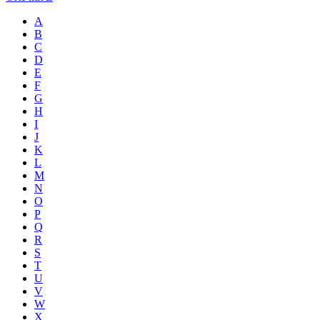
A
B
C
D
E
F
G
H
I
J
K
L
M
N
O
P
Q
R
S
T
U
V
W
X