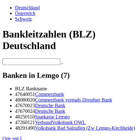
Deutschland
Österreich
Schweiz
Bankleitzahlen (BLZ)
Deutschland
Banken in Lemgo (7)
BLZ
Bankname
47640051
Commerzbank
48080020
Commerzbank vormals Dresdner Bank
47670023
Deutsche Bank
47670024
Deutsche Bank
48250110
Sparkasse Lemgo
47260121
VerbundVolksbank OWL
48291490
Volksbank Bad Salzuflen (Zw Lemgo-Kirchheide)
Orte mit L