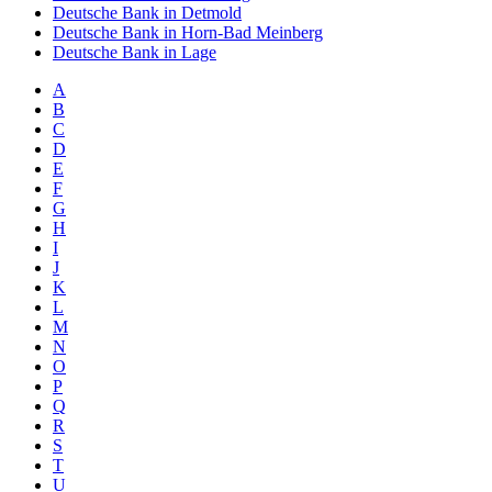
Deutsche Bank in Detmold
Deutsche Bank in Horn-Bad Meinberg
Deutsche Bank in Lage
A
B
C
D
E
F
G
H
I
J
K
L
M
N
O
P
Q
R
S
T
U