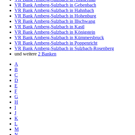
VR Bank Amberg-Sulzbach in Gebenbach
VR Bank Amberg-Sulzbach in Hahnbach
VR Bank Amberg-Sulzbach in Hohenburg
VR Bank Amberg-Sulzbach in Illschwang
VR Bank Amberg-Sulzbach in Kastl
VR Bank Amberg-Sulzbach in Königstein
VR Bank Amberg-Sulzbach in Kümmersbruck
VR Bank Amberg-Sulzbach in Poppenricht
VR Bank Amberg-Sulzbach in Sulzbach-Rosenberg
und weitere
2 Banken
A
B
C
D
E
F
G
H
I
J
K
L
M
N