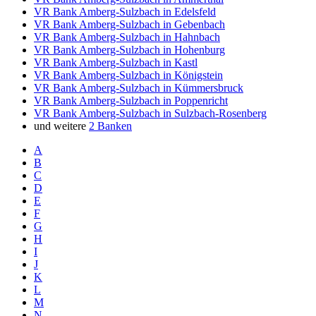
VR Bank Amberg-Sulzbach in Edelsfeld
VR Bank Amberg-Sulzbach in Gebenbach
VR Bank Amberg-Sulzbach in Hahnbach
VR Bank Amberg-Sulzbach in Hohenburg
VR Bank Amberg-Sulzbach in Kastl
VR Bank Amberg-Sulzbach in Königstein
VR Bank Amberg-Sulzbach in Kümmersbruck
VR Bank Amberg-Sulzbach in Poppenricht
VR Bank Amberg-Sulzbach in Sulzbach-Rosenberg
und weitere
2 Banken
A
B
C
D
E
F
G
H
I
J
K
L
M
N