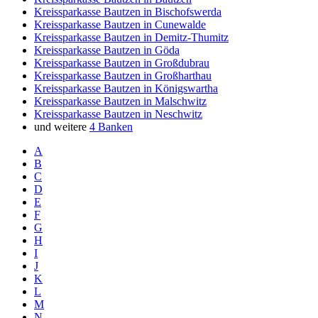
Kreissparkasse Bautzen in Bischofswerda
Kreissparkasse Bautzen in Cunewalde
Kreissparkasse Bautzen in Demitz-Thumitz
Kreissparkasse Bautzen in Göda
Kreissparkasse Bautzen in Großdubrau
Kreissparkasse Bautzen in Großharthau
Kreissparkasse Bautzen in Königswartha
Kreissparkasse Bautzen in Malschwitz
Kreissparkasse Bautzen in Neschwitz
und weitere
4 Banken
A
B
C
D
E
F
G
H
I
J
K
L
M
N