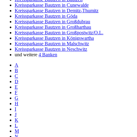
Kreissparkasse Bautzen in Cunewalde
Kreissparkasse Bautzen in Demitz-Thumitz
Kreissparkasse Bautzen in Göda
Kreissparkasse Bautzen in Großdubrau
Kreissparkasse Bautzen in Großharthau
Kreissparkasse Bautzen in Großpostwitz/O.L.
Kreissparkasse Bautzen in Königswartha
Kreissparkasse Bautzen in Malschwitz
Kreissparkasse Bautzen in Neschwitz
und weitere
4 Banken
A
B
C
D
E
F
G
H
I
J
K
L
M
N