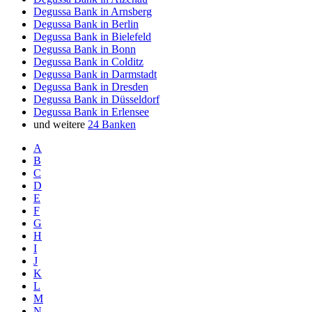
Degussa Bank in Arnsberg
Degussa Bank in Berlin
Degussa Bank in Bielefeld
Degussa Bank in Bonn
Degussa Bank in Colditz
Degussa Bank in Darmstadt
Degussa Bank in Dresden
Degussa Bank in Düsseldorf
Degussa Bank in Erlensee
und weitere
24 Banken
A
B
C
D
E
F
G
H
I
J
K
L
M
N