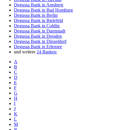
Degussa Bank in Arnsberg
Degussa Bank in Bad Homburg
Degussa Bank in Berlin
Degussa Bank in Bielefeld
Degussa Bank in Colditz
Degussa Bank in Darmstadt
Degussa Bank in Dresden
Degussa Bank in Düsseldorf
Degussa Bank in Erlensee
und weitere
24 Banken
A
B
C
D
E
F
G
H
I
J
K
L
M
N