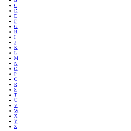
B
C
D
E
F
G
H
I
J
K
L
M
N
O
P
Q
R
S
T
U
V
W
X
Y
Z