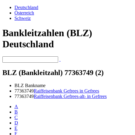
Deutschland
Österreich
Schweiz
Bankleitzahlen (BLZ)
Deutschland
BLZ (Bankleitzahl) 77363749 (2)
BLZ
Bankname
77363749
Raiffeisenbank Gefrees in Gefrees
77363749
Raiffeisenbank Gefrees-alt- in Gefrees
A
B
C
D
E
F