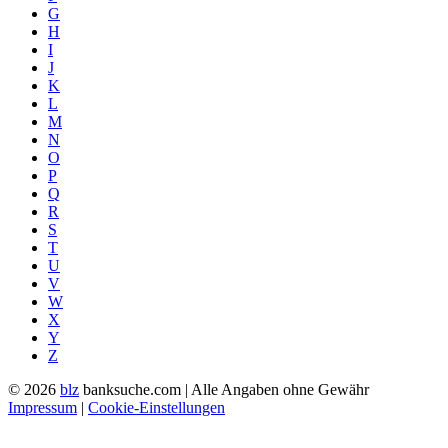
G
H
I
J
K
L
M
N
O
P
Q
R
S
T
U
V
W
X
Y
Z
© 2026
blz
banksuche.com | Alle Angaben ohne Gewähr
Impressum
|
Cookie-Einstellungen