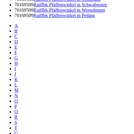
70169509
Raiffbk Pfaffenwinkel in Schwabsoien
70169509
Raiffbk Pfaffenwinkel in Wessobrunn
70169509
Raiffbk Pfaffenwinkel in Peiting
A
B
C
D
E
F
G
H
I
J
K
L
M
N
O
P
Q
R
S
T
U