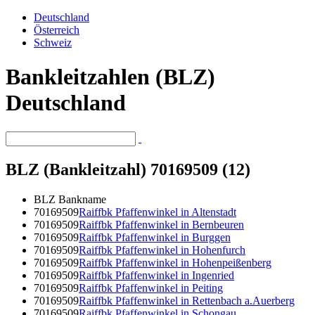
Deutschland
Österreich
Schweiz
Bankleitzahlen (BLZ)
Deutschland
BLZ (Bankleitzahl) 70169509 (12)
BLZ
Bankname
70169509
Raiffbk Pfaffenwinkel in Altenstadt
70169509
Raiffbk Pfaffenwinkel in Bernbeuren
70169509
Raiffbk Pfaffenwinkel in Burggen
70169509
Raiffbk Pfaffenwinkel in Hohenfurch
70169509
Raiffbk Pfaffenwinkel in Hohenpeißenberg
70169509
Raiffbk Pfaffenwinkel in Ingenried
70169509
Raiffbk Pfaffenwinkel in Peiting
70169509
Raiffbk Pfaffenwinkel in Rettenbach a.Auerberg
70169509
Raiffbk Pfaffenwinkel in Schongau