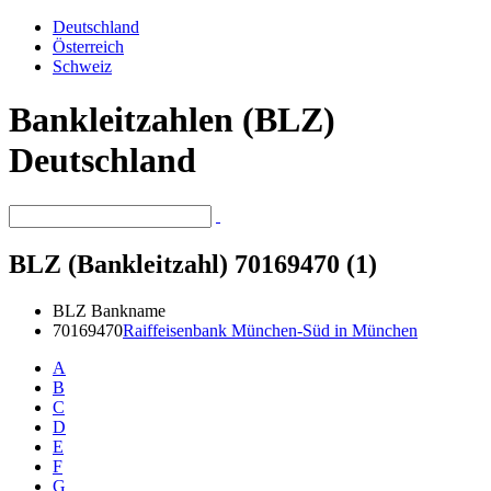
Deutschland
Österreich
Schweiz
Bankleitzahlen (BLZ)
Deutschland
BLZ (Bankleitzahl) 70169470 (1)
BLZ
Bankname
70169470
Raiffeisenbank München-Süd in München
A
B
C
D
E
F
G