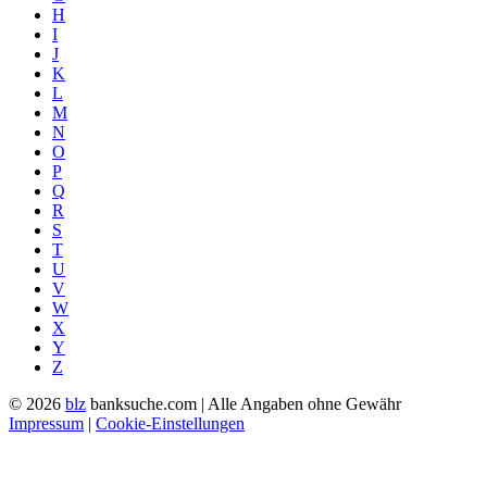
H
I
J
K
L
M
N
O
P
Q
R
S
T
U
V
W
X
Y
Z
© 2026
blz
banksuche.com | Alle Angaben ohne Gewähr
Impressum
|
Cookie-Einstellungen