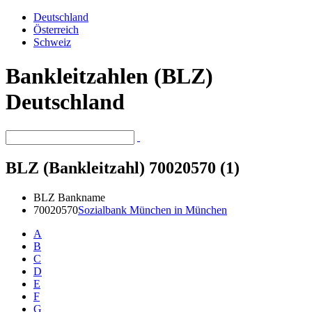
Deutschland
Österreich
Schweiz
Bankleitzahlen (BLZ)
Deutschland
BLZ (Bankleitzahl) 70020570 (1)
BLZ
Bankname
70020570
Sozialbank München in München
A
B
C
D
E
F
G