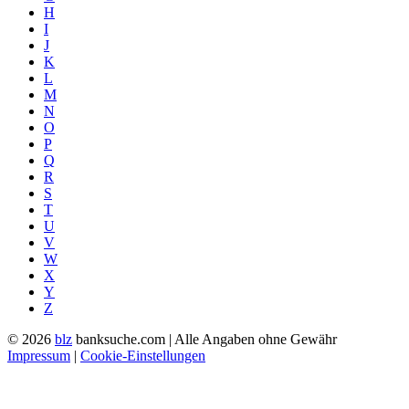
H
I
J
K
L
M
N
O
P
Q
R
S
T
U
V
W
X
Y
Z
© 2026
blz
banksuche.com | Alle Angaben ohne Gewähr
Impressum
|
Cookie-Einstellungen