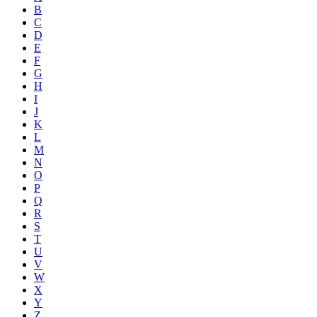
B
C
D
E
F
G
H
I
J
K
L
M
N
O
P
Q
R
S
T
U
V
W
X
Y
Z