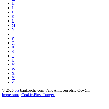
H
I
J
K
L
M
N
O
P
Q
R
S
T
U
V
W
X
Y
Z
© 2026
blz
banksuche.com | Alle Angaben ohne Gewähr
Impressum
|
Cookie-Einstellungen