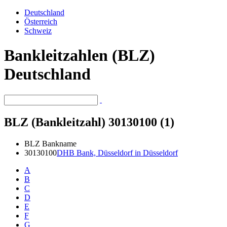
Deutschland
Österreich
Schweiz
Bankleitzahlen (BLZ)
Deutschland
BLZ (Bankleitzahl) 30130100 (1)
BLZ
Bankname
30130100
DHB Bank, Düsseldorf in Düsseldorf
A
B
C
D
E
F
G