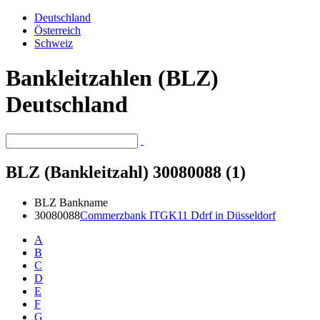
Deutschland
Österreich
Schweiz
Bankleitzahlen (BLZ)
Deutschland
BLZ (Bankleitzahl) 30080088 (1)
BLZ
Bankname
30080088
Commerzbank ITGK11 Ddrf in Düsseldorf
A
B
C
D
E
F
G