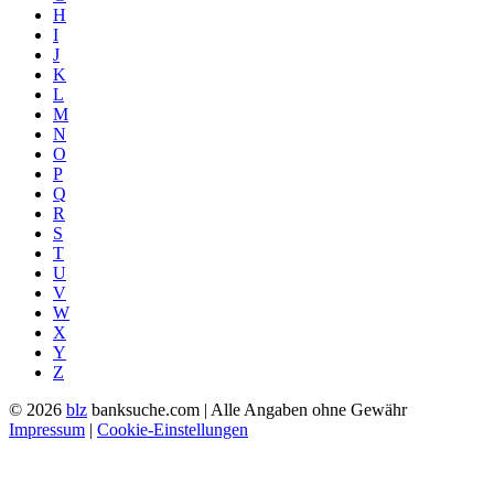
H
I
J
K
L
M
N
O
P
Q
R
S
T
U
V
W
X
Y
Z
© 2026
blz
banksuche.com | Alle Angaben ohne Gewähr
Impressum
|
Cookie-Einstellungen