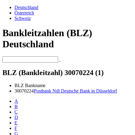
Deutschland
Österreich
Schweiz
Bankleitzahlen (BLZ)
Deutschland
BLZ (Bankleitzahl) 30070224 (1)
BLZ
Bankname
30070224
Postbank Ndl Deutsche Bank in Düsseldorf
A
B
C
D
E
F
G