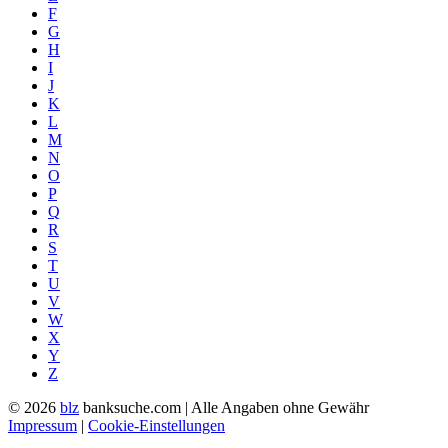
F
G
H
I
J
K
L
M
N
O
P
Q
R
S
T
U
V
W
X
Y
Z
© 2026
blz
banksuche.com | Alle Angaben ohne Gewähr
Impressum
|
Cookie-Einstellungen