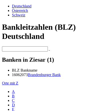
Deutschland
Österreich
Schweiz
Bankleitzahlen (BLZ)
Deutschland
Banken in Ziesar (1)
BLZ
Bankname
16062073
Brandenburger Bank
Orte mit Z
A
B
C
D
E