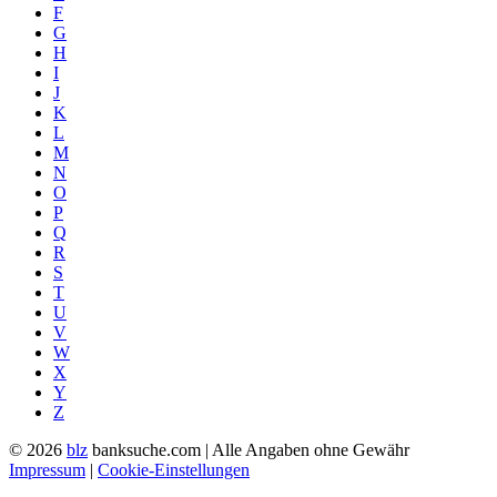
F
G
H
I
J
K
L
M
N
O
P
Q
R
S
T
U
V
W
X
Y
Z
© 2026
blz
banksuche.com | Alle Angaben ohne Gewähr
Impressum
|
Cookie-Einstellungen