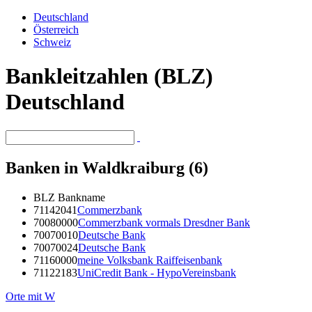
Deutschland
Österreich
Schweiz
Bankleitzahlen (BLZ)
Deutschland
Banken in Waldkraiburg (6)
BLZ
Bankname
71142041
Commerzbank
70080000
Commerzbank vormals Dresdner Bank
70070010
Deutsche Bank
70070024
Deutsche Bank
71160000
meine Volksbank Raiffeisenbank
71122183
UniCredit Bank - HypoVereinsbank
Orte mit W