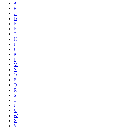
A
B
C
D
E
F
G
H
I
J
K
L
M
N
O
P
Q
R
S
T
U
V
W
X
Y