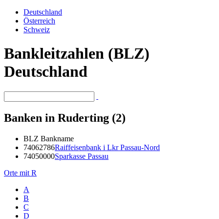
Deutschland
Österreich
Schweiz
Bankleitzahlen (BLZ)
Deutschland
Banken in Ruderting (2)
BLZ
Bankname
74062786
Raiffeisenbank i Lkr Passau-Nord
74050000
Sparkasse Passau
Orte mit R
A
B
C
D