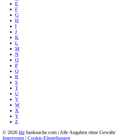
E
F
G
H
I
J
K
L
M
N
O
P
Q
R
S
T
U
V
W
X
Y
Z
© 2026
blz
banksuche.com | Alle Angaben ohne Gewähr
Impressum
|
Cookie-Einstellungen