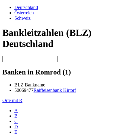
Deutschland
Österreich
Schweiz
Bankleitzahlen (BLZ)
Deutschland
Banken in Romrod (1)
BLZ
Bankname
50069477
Raiffeisenbank Kirtorf
Orte mit R
A
B
C
D
E