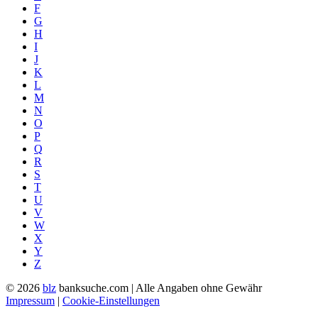
F
G
H
I
J
K
L
M
N
O
P
Q
R
S
T
U
V
W
X
Y
Z
© 2026
blz
banksuche.com | Alle Angaben ohne Gewähr
Impressum
|
Cookie-Einstellungen