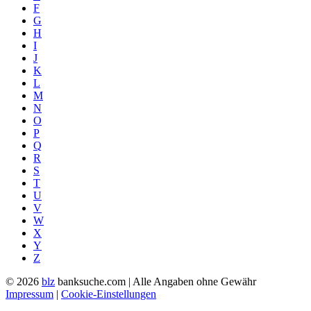
F
G
H
I
J
K
L
M
N
O
P
Q
R
S
T
U
V
W
X
Y
Z
© 2026
blz
banksuche.com | Alle Angaben ohne Gewähr
Impressum
|
Cookie-Einstellungen