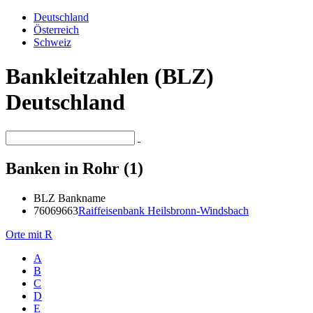
Deutschland
Österreich
Schweiz
Bankleitzahlen (BLZ)
Deutschland
Banken in Rohr (1)
BLZ
Bankname
76069663
Raiffeisenbank Heilsbronn-Windsbach
Orte mit R
A
B
C
D
E