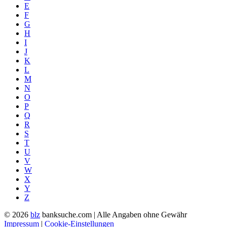
E
F
G
H
I
J
K
L
M
N
O
P
Q
R
S
T
U
V
W
X
Y
Z
© 2026
blz
banksuche.com | Alle Angaben ohne Gewähr
Impressum
|
Cookie-Einstellungen