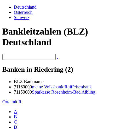
Deutschland
Österreich
Schweiz
Bankleitzahlen (BLZ)
Deutschland
Banken in Riedering (2)
BLZ
Bankname
71160000
meine Volksbank Raiffeisenbank
71150000
Sparkasse Rosenheim-Bad Aibling
Orte mit R
A
B
C
D