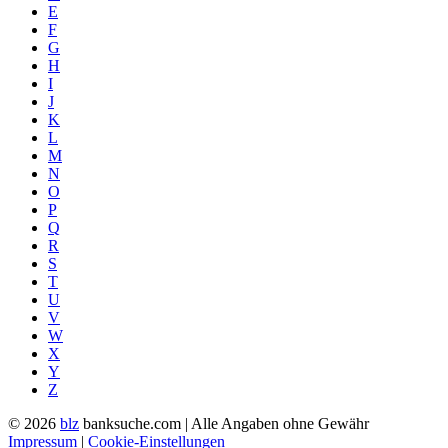
E
F
G
H
I
J
K
L
M
N
O
P
Q
R
S
T
U
V
W
X
Y
Z
© 2026
blz
banksuche.com | Alle Angaben ohne Gewähr
Impressum
|
Cookie-Einstellungen