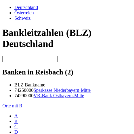
Deutschland
Österreich
Schweiz
Bankleitzahlen (BLZ)
Deutschland
Banken in Reisbach (2)
BLZ
Bankname
74250000
Sparkasse Niederbayern-Mitte
74290000
VR-Bank Ostbayern-Mitte
Orte mit R
A
B
C
D