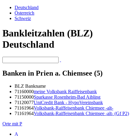
Deutschland
Österreich
Schweiz
Bankleitzahlen (BLZ)
Deutschland
Banken in Prien a. Chiemsee (5)
BLZ
Bankname
71160000
meine Volksbank Raiffeisenbank
71150000
Sparkasse Rosenheim-Bad Aibling
71120077
UniCredit Bank - HypoVereinsbank
71161964
Volksbank-Raiffeisenbank Chiemsee -alt-
71161964
Volksbank-Raiffeisenbank Chiemsee -alt- (Gf P2)
Orte mit P
A