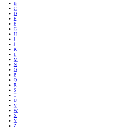
B
C
D
E
F
G
H
I
J
K
L
M
N
O
P
Q
R
S
T
U
V
W
X
Y
Z