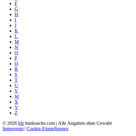
F
G
H
I
J
K
L
M
N
O
P
Q
R
S
T
U
V
W
X
Y
Z
© 2026
blz
banksuche.com | Alle Angaben ohne Gewähr
Impressum
|
Cookie-Einstellungen