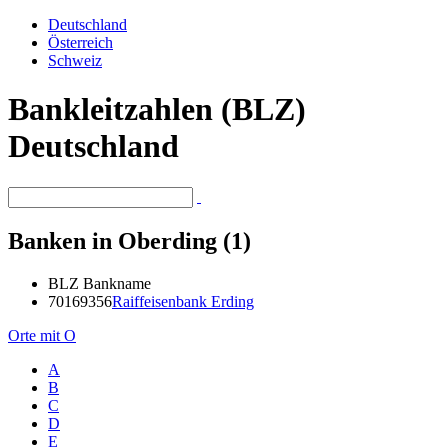
Deutschland
Österreich
Schweiz
Bankleitzahlen (BLZ)
Deutschland
Banken in Oberding (1)
BLZ
Bankname
70169356
Raiffeisenbank Erding
Orte mit O
A
B
C
D
E