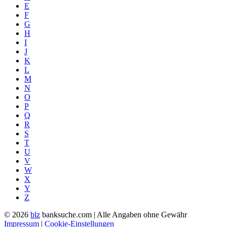
E
F
G
H
I
J
K
L
M
N
O
P
Q
R
S
T
U
V
W
X
Y
Z
© 2026
blz
banksuche.com | Alle Angaben ohne Gewähr
Impressum
|
Cookie-Einstellungen