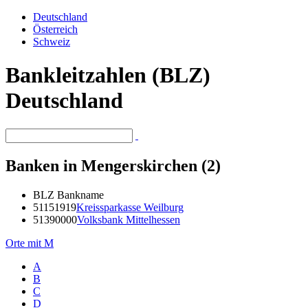
Deutschland
Österreich
Schweiz
Bankleitzahlen (BLZ)
Deutschland
Banken in Mengerskirchen (2)
BLZ
Bankname
51151919
Kreissparkasse Weilburg
51390000
Volksbank Mittelhessen
Orte mit M
A
B
C
D