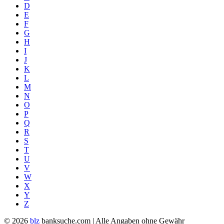
D
E
F
G
H
I
J
K
L
M
N
O
P
Q
R
S
T
U
V
W
X
Y
Z
© 2026
blz
banksuche.com | Alle Angaben ohne Gewähr