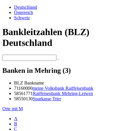
Deutschland
Österreich
Schweiz
Bankleitzahlen (BLZ)
Deutschland
Banken in Mehring (3)
BLZ
Bankname
71160000
meine Volksbank Raiffeisenbank
58561771
Raiffeisenbank Mehring-Leiwen
58550130
Sparkasse Trier
Orte mit M
A
B
C