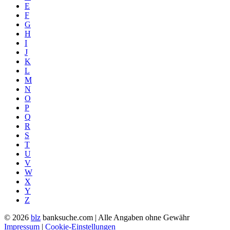
E
F
G
H
I
J
K
L
M
N
O
P
Q
R
S
T
U
V
W
X
Y
Z
© 2026
blz
banksuche.com | Alle Angaben ohne Gewähr
Impressum
|
Cookie-Einstellungen