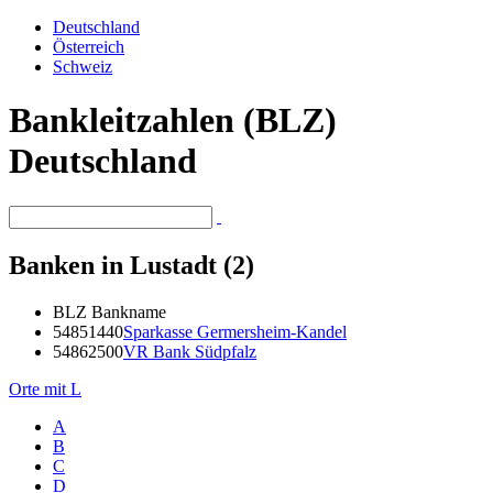
Deutschland
Österreich
Schweiz
Bankleitzahlen (BLZ)
Deutschland
Banken in Lustadt (2)
BLZ
Bankname
54851440
Sparkasse Germersheim-Kandel
54862500
VR Bank Südpfalz
Orte mit L
A
B
C
D