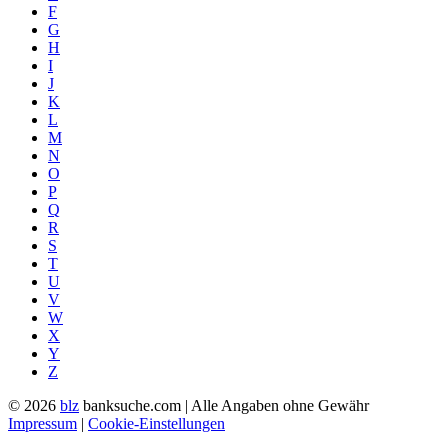
F
G
H
I
J
K
L
M
N
O
P
Q
R
S
T
U
V
W
X
Y
Z
© 2026
blz
banksuche.com | Alle Angaben ohne Gewähr
Impressum
|
Cookie-Einstellungen