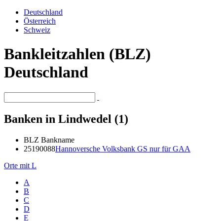
Deutschland
Österreich
Schweiz
Bankleitzahlen (BLZ)
Deutschland
Banken in Lindwedel (1)
BLZ
Bankname
25190088
Hannoversche Volksbank GS nur für GAA
Orte mit L
A
B
C
D
E