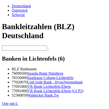
Deutschland
Österreich
Schweiz
Bankleitzahlen (BLZ)
Deutschland
Banken in Lichtenfels (6)
BLZ
Bankname
76090500
Sparda-Bank Nürnberg
78350000
Sparkasse Coburg-Lichtenfels
77020070
UniCredit Bank - HypoVereinsbank
77091800
VR-Bank Lichtenfels-Ebern
77091800
VR-Bank Lichtenfels-Ebern (Gf P2)
52360059
Waldecker Bank Zw
Orte mit L