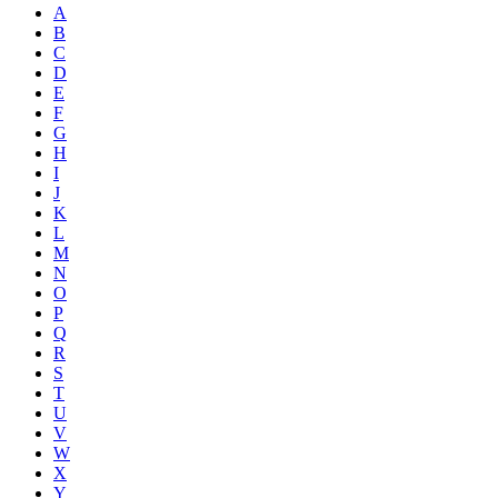
A
B
C
D
E
F
G
H
I
J
K
L
M
N
O
P
Q
R
S
T
U
V
W
X
Y