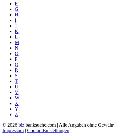
F
G
H
I
J
K
L
M
N
O
P
Q
R
S
T
U
V
W
X
Y
Z
© 2026
blz
banksuche.com | Alle Angaben ohne Gewähr
Impressum
|
Cookie-Einstellungen