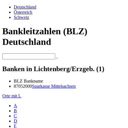
Deutschland
Österreich
Schweiz
Bankleitzahlen (BLZ)
Deutschland
Banken in Lichtenberg/Erzgeb. (1)
BLZ
Bankname
87052000
Sparkasse Mittelsachsen
Orte mit L
A
B
C
D
E