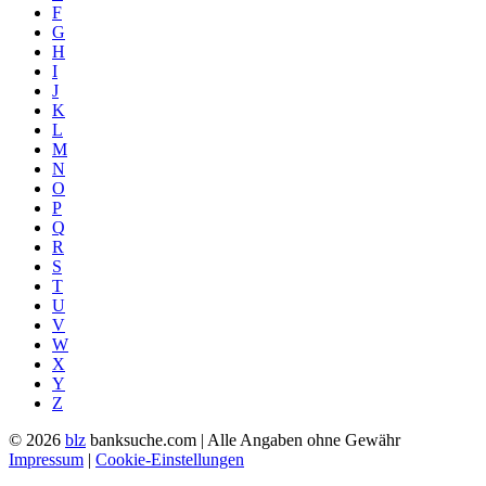
F
G
H
I
J
K
L
M
N
O
P
Q
R
S
T
U
V
W
X
Y
Z
© 2026
blz
banksuche.com | Alle Angaben ohne Gewähr
Impressum
|
Cookie-Einstellungen