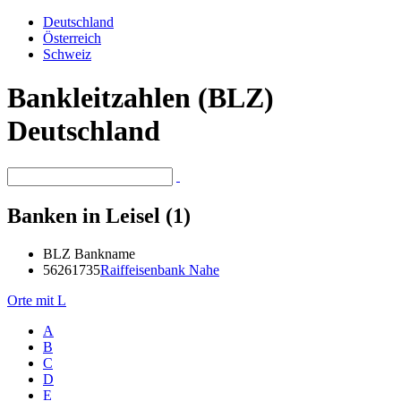
Deutschland
Österreich
Schweiz
Bankleitzahlen (BLZ)
Deutschland
Banken in Leisel (1)
BLZ
Bankname
56261735
Raiffeisenbank Nahe
Orte mit L
A
B
C
D
E