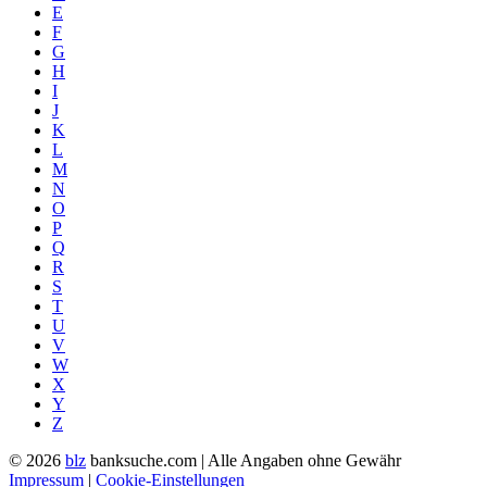
E
F
G
H
I
J
K
L
M
N
O
P
Q
R
S
T
U
V
W
X
Y
Z
© 2026
blz
banksuche.com | Alle Angaben ohne Gewähr
Impressum
|
Cookie-Einstellungen