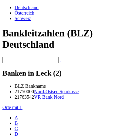
Deutschland
Österreich
Schweiz
Bankleitzahlen (BLZ)
Deutschland
Banken in Leck (2)
BLZ
Bankname
21750000
Nord-Ostsee Sparkasse
21763542
VR Bank Nord
Orte mit L
A
B
C
D