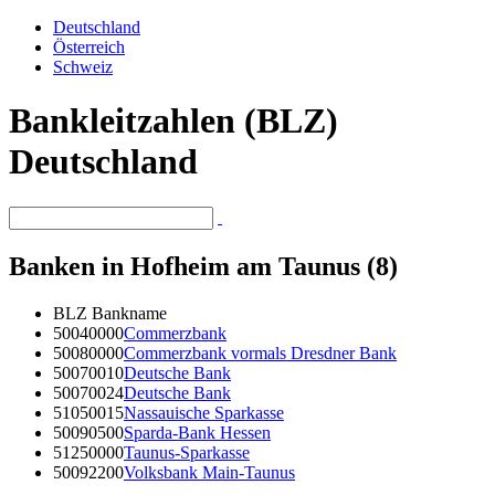
Deutschland
Österreich
Schweiz
Bankleitzahlen (BLZ)
Deutschland
Banken in Hofheim am Taunus (8)
BLZ
Bankname
50040000
Commerzbank
50080000
Commerzbank vormals Dresdner Bank
50070010
Deutsche Bank
50070024
Deutsche Bank
51050015
Nassauische Sparkasse
50090500
Sparda-Bank Hessen
51250000
Taunus-Sparkasse
50092200
Volksbank Main-Taunus