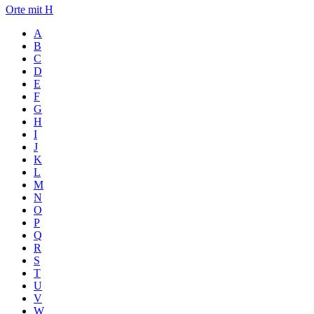
Orte mit H
A
B
C
D
E
F
G
H
I
J
K
L
M
N
O
P
Q
R
S
T
U
V
W