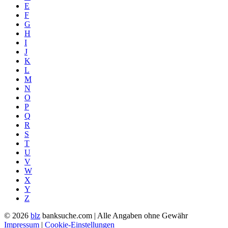
E
F
G
H
I
J
K
L
M
N
O
P
Q
R
S
T
U
V
W
X
Y
Z
© 2026
blz
banksuche.com | Alle Angaben ohne Gewähr
Impressum
|
Cookie-Einstellungen