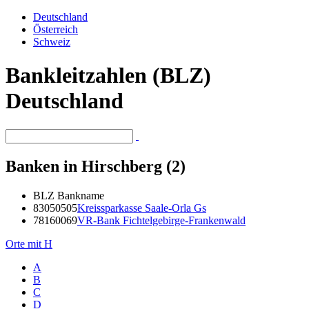
Deutschland
Österreich
Schweiz
Bankleitzahlen (BLZ)
Deutschland
Banken in Hirschberg (2)
BLZ
Bankname
83050505
Kreissparkasse Saale-Orla Gs
78160069
VR-Bank Fichtelgebirge-Frankenwald
Orte mit H
A
B
C
D