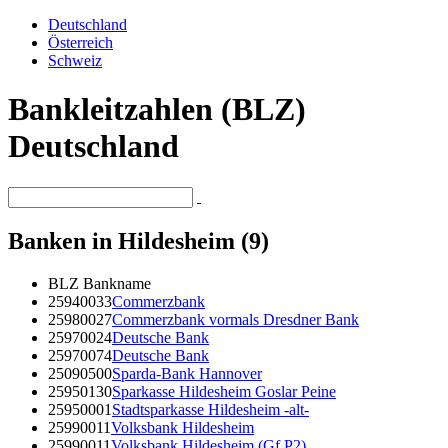
Deutschland
Österreich
Schweiz
Bankleitzahlen (BLZ)
Deutschland
Banken in Hildesheim (9)
BLZ
Bankname
25940033
Commerzbank
25980027
Commerzbank vormals Dresdner Bank
25970024
Deutsche Bank
25970074
Deutsche Bank
25090500
Sparda-Bank Hannover
25950130
Sparkasse Hildesheim Goslar Peine
25950001
Stadtsparkasse Hildesheim -alt-
25990011
Volksbank Hildesheim
25990011
Volksbank Hildesheim (Gf P2)