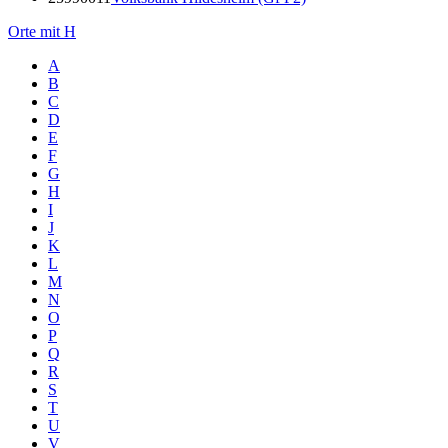
Orte mit H
A
B
C
D
E
F
G
H
I
J
K
L
M
N
O
P
Q
R
S
T
U
V