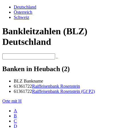
Deutschland
Österreich
Schweiz
Bankleitzahlen (BLZ)
Deutschland
Banken in Heubach (2)
BLZ
Bankname
61361722
Raiffeisenbank Rosenstein
61361722
Raiffeisenbank Rosenstein (Gf P2)
Orte mit H
A
B
C
D