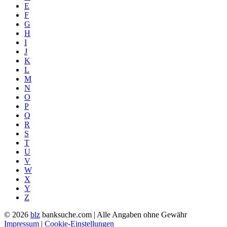
E
F
G
H
I
J
K
L
M
N
O
P
Q
R
S
T
U
V
W
X
Y
Z
© 2026
blz
banksuche.com | Alle Angaben ohne Gewähr
Impressum
|
Cookie-Einstellungen