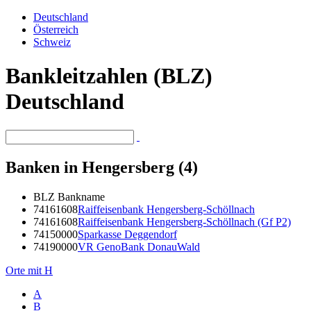
Deutschland
Österreich
Schweiz
Bankleitzahlen (BLZ)
Deutschland
Banken in Hengersberg (4)
BLZ
Bankname
74161608
Raiffeisenbank Hengersberg-Schöllnach
74161608
Raiffeisenbank Hengersberg-Schöllnach (Gf P2)
74150000
Sparkasse Deggendorf
74190000
VR GenoBank DonauWald
Orte mit H
A
B