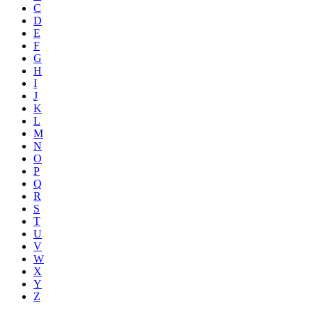
C
D
E
F
G
H
I
J
K
L
M
N
O
P
Q
R
S
T
U
V
W
X
Y
Z