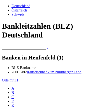
Deutschland
Österreich
Schweiz
Bankleitzahlen (BLZ)
Deutschland
Banken in Henfenfeld (1)
BLZ
Bankname
76061482
Raiffeisenbank im Nürnberger Land
Orte mit H
A
B
C
D
E