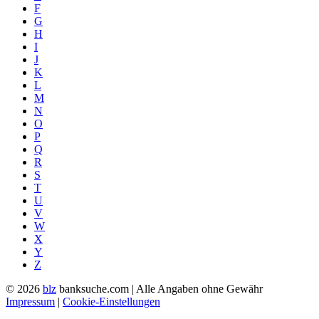
F
G
H
I
J
K
L
M
N
O
P
Q
R
S
T
U
V
W
X
Y
Z
© 2026
blz
banksuche.com | Alle Angaben ohne Gewähr
Impressum
|
Cookie-Einstellungen