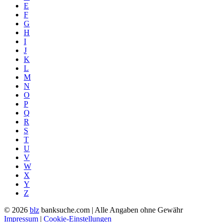
E
F
G
H
I
J
K
L
M
N
O
P
Q
R
S
T
U
V
W
X
Y
Z
© 2026
blz
banksuche.com | Alle Angaben ohne Gewähr
Impressum
|
Cookie-Einstellungen