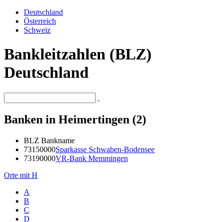
Deutschland
Österreich
Schweiz
Bankleitzahlen (BLZ)
Deutschland
Banken in Heimertingen (2)
BLZ
Bankname
73150000
Sparkasse Schwaben-Bodensee
73190000
VR-Bank Memmingen
Orte mit H
A
B
C
D