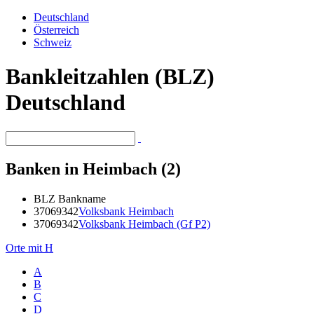
Deutschland
Österreich
Schweiz
Bankleitzahlen (BLZ)
Deutschland
Banken in Heimbach (2)
BLZ
Bankname
37069342
Volksbank Heimbach
37069342
Volksbank Heimbach (Gf P2)
Orte mit H
A
B
C
D