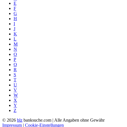
E
F
G
H
I
J
K
L
M
N
O
P
Q
R
S
T
U
V
W
X
Y
Z
© 2026
blz
banksuche.com | Alle Angaben ohne Gewähr
Impressum
|
Cookie-Einstellungen