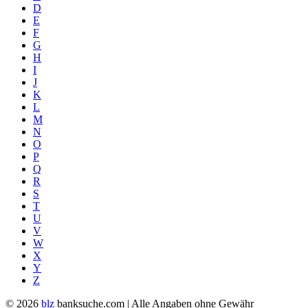
D
E
F
G
H
I
J
K
L
M
N
O
P
Q
R
S
T
U
V
W
X
Y
Z
© 2026
blz
banksuche.com | Alle Angaben ohne Gewähr