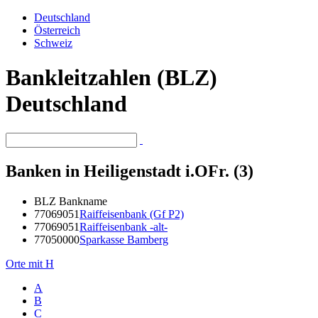
Deutschland
Österreich
Schweiz
Bankleitzahlen (BLZ)
Deutschland
Banken in Heiligenstadt i.OFr. (3)
BLZ
Bankname
77069051
Raiffeisenbank (Gf P2)
77069051
Raiffeisenbank -alt-
77050000
Sparkasse Bamberg
Orte mit H
A
B
C